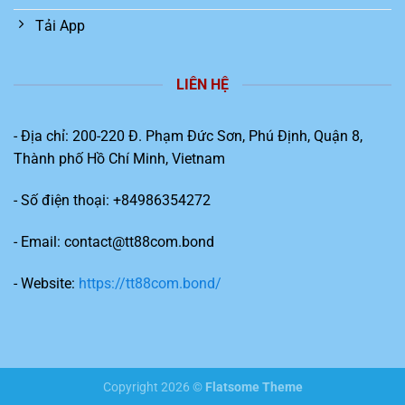
Tải App
LIÊN HỆ
- Địa chỉ: 200-220 Đ. Phạm Đức Sơn, Phú Định, Quận 8,
Thành phố Hồ Chí Minh, Vietnam
- Số điện thoại: +84986354272
- Email:
contact@tt88com.bond
- Website:
https://tt88com.bond/
Copyright 2026 ©
Flatsome Theme