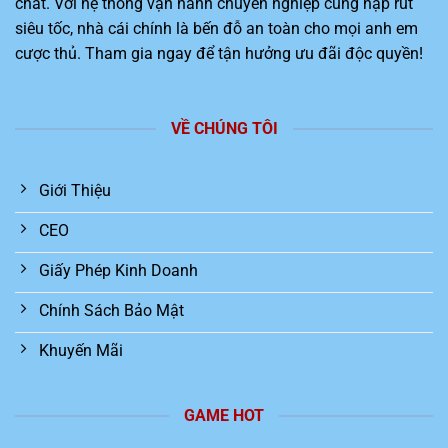
chất. Với hệ thống vận hành chuyên nghiệp cùng nạp rút
siêu tốc, nhà cái chính là bến đỗ an toàn cho mọi anh em
cược thủ. Tham gia ngay để tận hưởng ưu đãi độc quyền!
VỀ CHÚNG TÔI
Giới Thiệu
CEO
Giấy Phép Kinh Doanh
Chính Sách Bảo Mật
Khuyến Mãi
GAME HOT